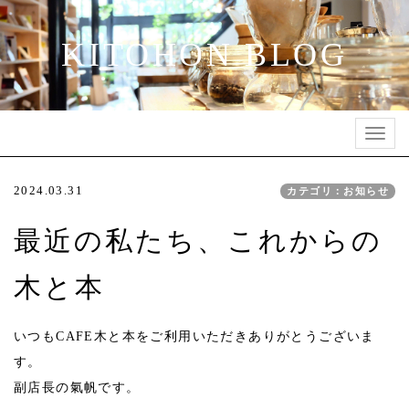
KITOHON BLOG
Toggl
navig
2024.03.31
カテゴリ：お知らせ
最近の私たち、これからの
木と本
いつもCAFE木と本をご利用いただきありがとうございま
す。
副店長の氣帆です。