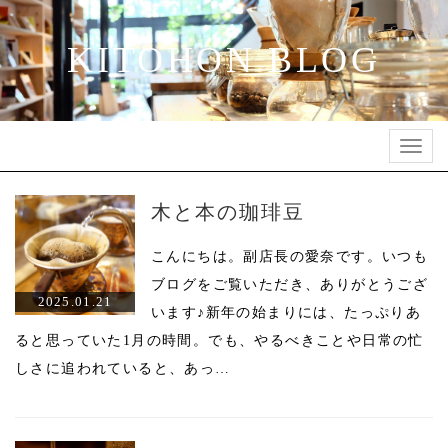
KITOHON BLOG
Toggl
navig
木と本の珈琲豆
こんにちは。副店長の愛奈です。いつも
ブログをご覧いただき、ありがとうござ
2025.01.21
います♪新年の始まりには、たっぷりあ
ると思っていた1月の時間。でも、やるべきことや日常の忙
しさに追われていると、あっ…