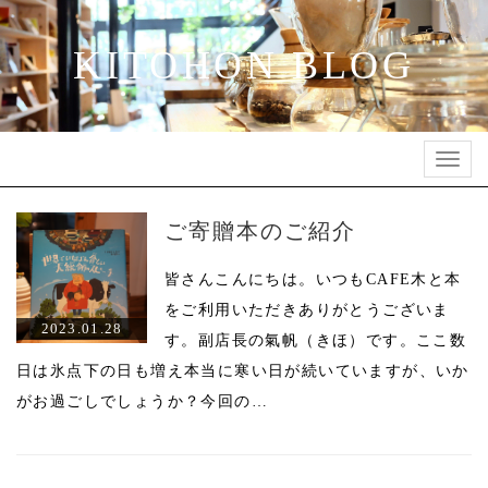
KITOHON BLOG
Toggl
navig
ご寄贈本のご紹介
皆さんこんにちは。いつもCAFE木と本
をご利用いただきありがとうございま
2023.01.28
す。副店長の氣帆（きほ）です。ここ数
日は氷点下の日も増え本当に寒い日が続いていますが、いか
がお過ごしでしょうか？今回の…