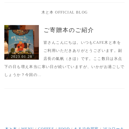
木と本 OFFICIAL BLOG
ご寄贈本のご紹介
皆さんこんにちは。いつもCAFE木と本を
ご利用いただきありがとうございます。副
2023.01.28
店長の氣帆（きほ）です。ここ数日は氷点
下の日も増え本当に寒い日が続いていますが、いかがお過ごしで
しょうか？今回の…
木と本
/
MENU
/
COFFEE
/
FOOD
/
まるで自習室
/
2Fコワーキ