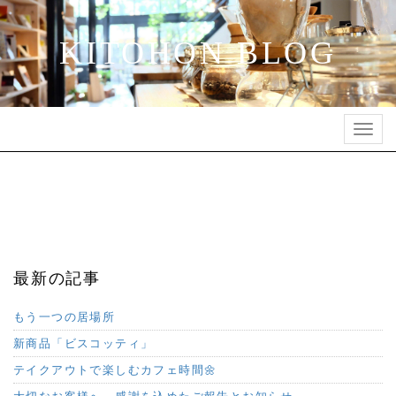
KITOHON BLOG
Toggl
navig
最新の記事
もう一つの居場所
新商品「ビスコッティ」
テイクアウトで楽しむカフェ時間🌼